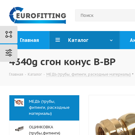
Главная
Каталог
А
4340g сгон конус В-ВР
Главная
-
Каталог
-
МЕДЬ (трубы, фитинги, расходные материалы)
МЕДЬ (трубы,
фитинги, расходные
материалы)
ОЦИНКОВКА
(трубы,фитинги)