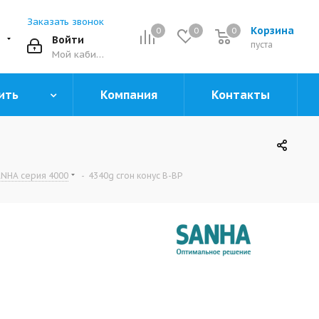
Заказать звонок
Корзина
0
0
0
0
Войти
пуста
Мой кабинет
ить
Компания
Контакты
ANHA серия 4000
-
4340g сгон конус В-ВР