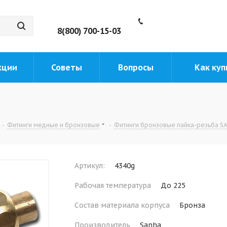
8(800) 700-15-03
кции
Советы
Вопросы
Как куп
-
Фитинги медные и бронзовые
-
Фитинги бронзовые пайка-резьба S
Артикул:
4340g
Рабочая температура
До 225
Состав материала корпуса
Бронза
Производитель
Sanha