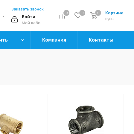
Заказать звонок
Корзина
0
0
0
0
Войти
пуста
Мой кабинет
ить
Компания
Контакты