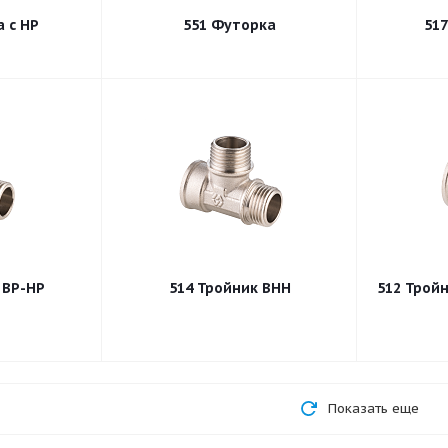
а с НР
551 Футорка
532 Угольник ВР-НР
514 Тройник ВНН
512 Тр
Показать еще