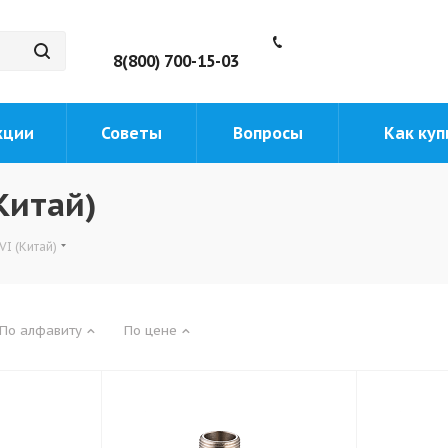
8(800) 700-15-03
кции
Советы
Вопросы
Как куп
Китай)
I (Китай)
По алфавиту
По цене