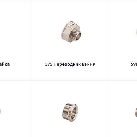
айка
575 Переходник ВН-НР
59