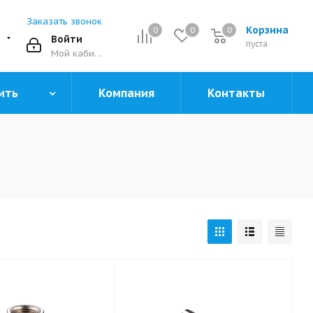
Заказать звонок
Корзина
0
0
0
0
Войти
пуста
Мой кабинет
ить
Компания
Контакты