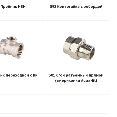
517 Тройник НВН
592 Контргайка с ребордой
ойник переходной с ВР
301 Сгон разъемный прямой
(американка AquaHit)