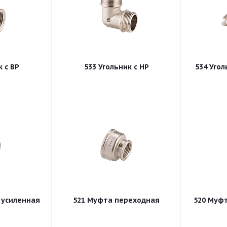
531 Угольник с ВР
533 Угольник с НР
Р усиленная
521 Муфта переходная
520 М