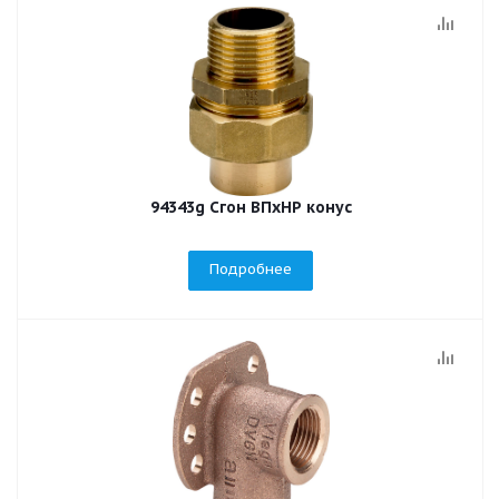
94343g Сгон ВПхНР конус
Подробнее