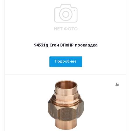
94331g Сгон ВПхНР прокладка
Подробнее