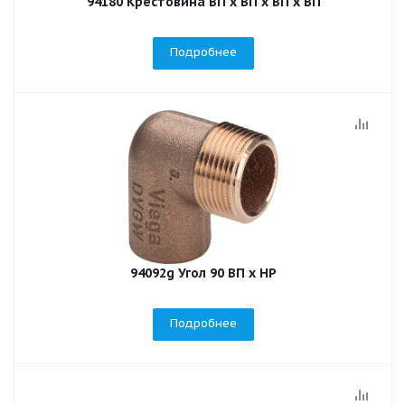
94180 Крестовина ВП х ВП х ВП х ВП
Подробнее
94092g Угол 90 ВП х НР
Подробнее