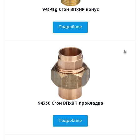
94341g Сгон ВПхНР конус
Подробнее
94330 Сгон ВПхВП прокладка
Подробнее