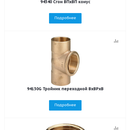
94340 Сгон ВПхВП конус
Подробнее
94130G Тройник переходной ВхВРхВ
Подробнее