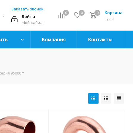
Заказать звонок
Корзина
0
0
0
0
Войти
пуста
Мой кабинет
ить
Компания
Контакты
серия 95000