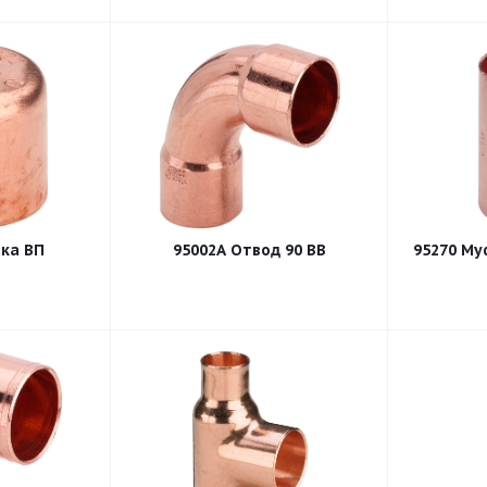
лушка ВП
95002А Отвод 90 ВВ