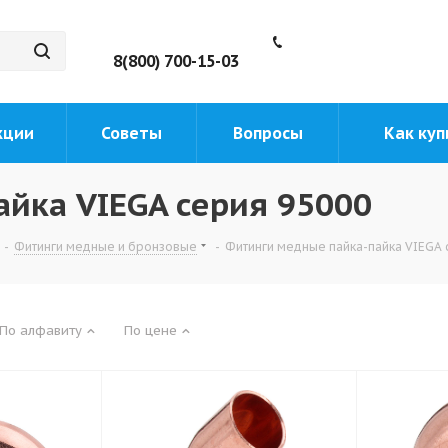
8(800) 700-15-03
кции
Советы
Вопросы
Как куп
йка VIEGA серия 95000
-
Фитинги медные и бронзовые
-
Фитинги медные пайка-пайка VIEGA 
По алфавиту
По цене