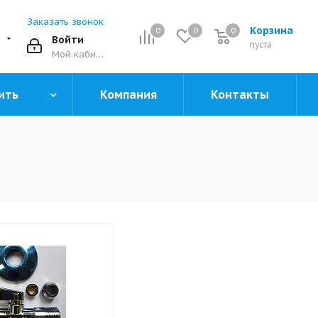
Заказать звонок
Корзина
0
0
0
0
Войти
пуста
Мой кабинет
ить
Компания
Контакты