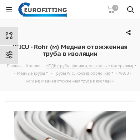
0
WICU - Rohr (м) Медная отожженная
труба в изоляции
Главная
-
Каталог
-
МЕДЬ (трубы, фитинги, расходные материалы)
-
Медные трубы
-
Трубы Wicu Roch (в оболочке)
-
WICU -
Rohr (м) Медная отожженная труба в изоляции