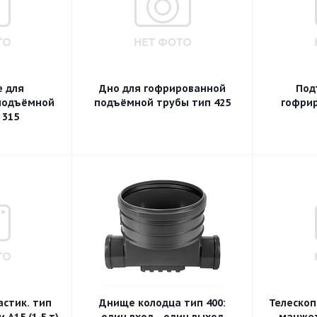
 для
Дно для гофрированной
Под
подъёмной
подъёмной трубы тип 425
гофрир
 315
стик. тип
Днище колодца тип 400:
Телескоп