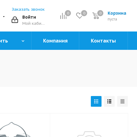
Заказать звонок
Корзина
0
0
0
0
Войти
пуста
Мой кабинет
ить
Компания
Контакты