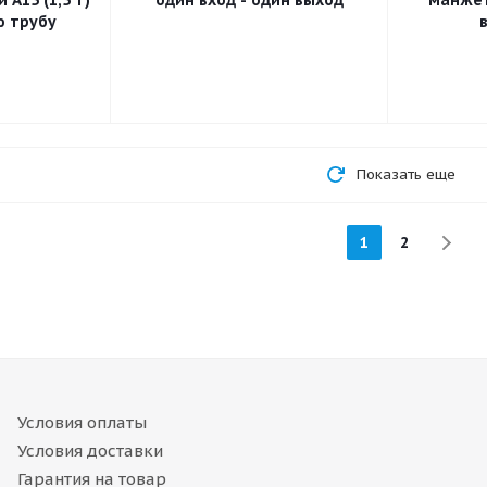
 A15 (1,5 т)
один вход - один выход
манжет
ю трубу
Показать еще
1
2
Условия оплаты
Условия доставки
Гарантия на товар