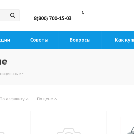
8(800) 700-15-03
кции
Советы
Вопросы
Как куп
ые
изационные
По алфавиту
По цене