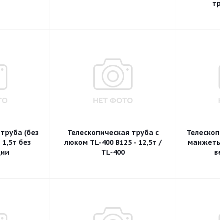
т
труба (без
Телескопическая труба с
Телескоп
 1,5т без
люком TL-400 B125 - 12,5т /
манжеты)
ции
TL-400
в