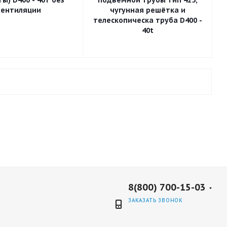
ы) D400 - 40т без
подъемной трубы тип 425,
вентиляции
чугунная решётка и
телескопическа труба D400 -
40t
8(800) 700-15-03
ЗАКАЗАТЬ ЗВОНОК