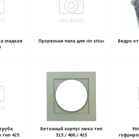
а гладкая
Прорезная пила для «in situ»
Ведро от
0
труба
Бетонный корпус люка тип
Уп
 тип 425
315 / 400 / 425
гофриро