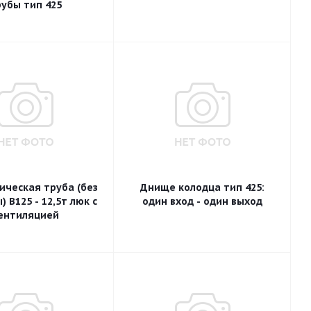
рубы тип 425
ическая труба (без
Днище колодца тип 425:
 B125 - 12,5т люк с
один вход - один выход
ентиляцией