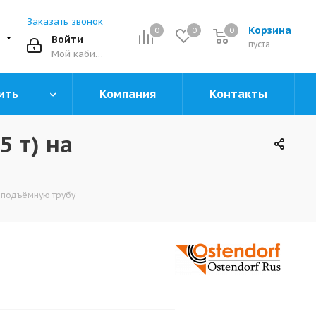
Заказать звонок
Корзина
0
0
0
0
Войти
пуста
Мой кабинет
ить
Компания
Контакты
5 т) на
на подъёмную трубу