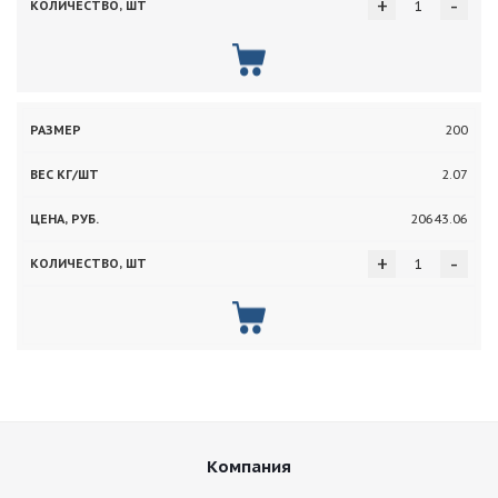
+
-
200
2.07
20643.06
+
-
Компания