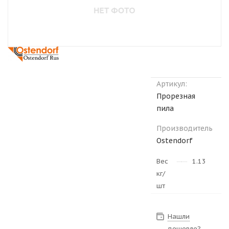
Артикул:
Прорезная
пила
Производитель
Ostendorf
Вес
1.13
кг/
шт
Нашли
дешевле?