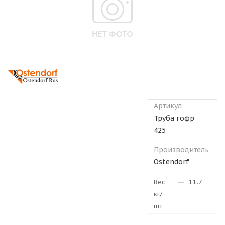
Артикул:
Труба гофр
425
Производитель
Ostendorf
Вес
11.7
кг/
шт