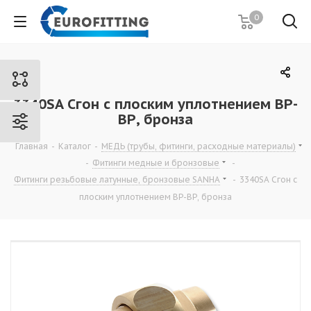
0
3340SA Сгон с плоским уплотнением ВР-
ВР, бронза
Главная
-
Каталог
-
МЕДЬ (трубы, фитинги, расходные материалы)
-
Фитинги медные и бронзовые
-
Фитинги резьбовые латунные, бронзовые SANHA
-
3340SA Сгон с
плоским уплотнением ВР-ВР, бронза