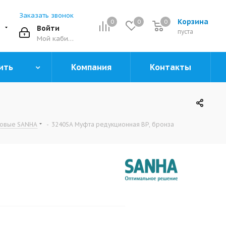
Заказать звонок
Корзина
0
0
0
0
Войти
пуста
Мой кабинет
ить
Компания
Контакты
зовые SANHA
-
3240SA Муфта редукционная ВР, бронза