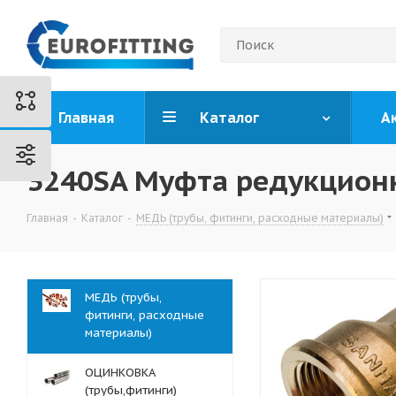
Главная
Каталог
А
3240SA Муфта редукционн
Главная
-
Каталог
-
МЕДЬ (трубы, фитинги, расходные материалы)
МЕДЬ (трубы,
фитинги, расходные
материалы)
ОЦИНКОВКА
(трубы,фитинги)