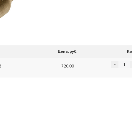
Цена, руб.
Ко
-
2
720.00