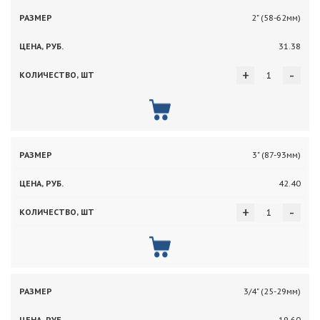
2" (58-62мм)
31.38
+
-
3" (87-93мм)
42.40
+
-
3/4" (25-29мм)