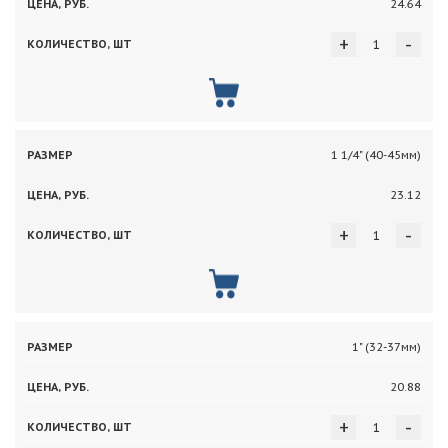
24.64
+
-
1 1/4" (40-45мм)
23.12
+
-
1" (32-37мм)
20.88
+
-