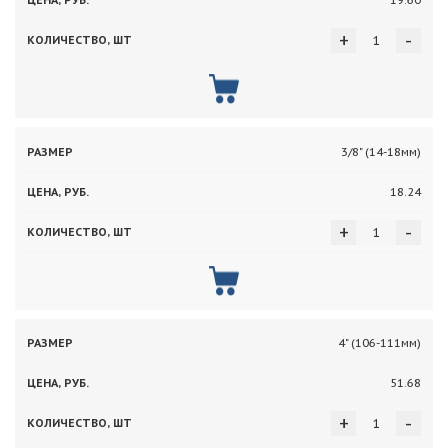
19.60
+
-
3/8" (14-18мм)
18.24
+
-
4" (106-111мм)
51.68
+
-