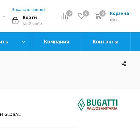
Заказать звонок
Корзина
0
0
0
0
Войти
пуста
Мой кабинет
ить
Компания
Контакты
м GLOBAL