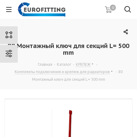
0
80 Монтажный ключ для секций L= 500
mm
Главная
-
Каталог
-
КРЕПЕЖ
-
Комплекты подключения и крепеж для радиаторов
-
80
Монтажный ключ для секций L= 500 mm