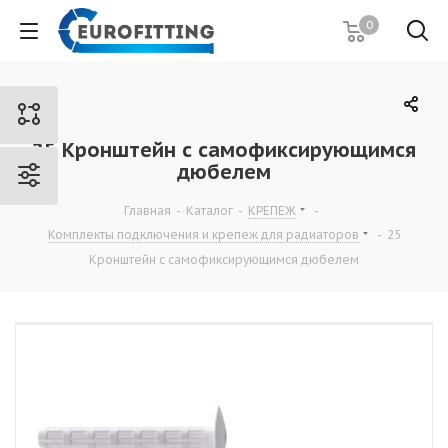
0
25 Кронштейн с самофиксирующимся
дюбелем
Главная
-
Каталог
-
КРЕПЕЖ
-
Комплекты подключения и крепеж для радиаторов
-
25
Кронштейн с самофиксирующимся дюбелем