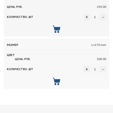
230.00
+
-
L=170 mm
200.00
+
-