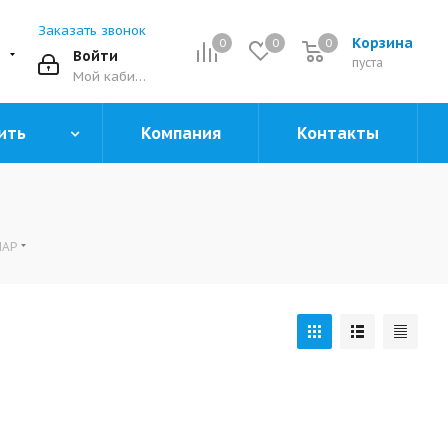
Заказать звонок
Корзина
0
0
0
0
Войти
пуста
Мой кабинет
ить
Компания
Контакты
МАР