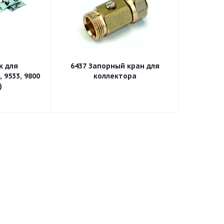
ля
6437 Запорный кран для
 9533, 9800
коллектора
)