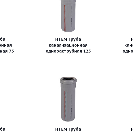
уба
HTEM Труба
онная
канализационная
кан
ная 75
однораструбная 125
одно
уба
HTEM Труба