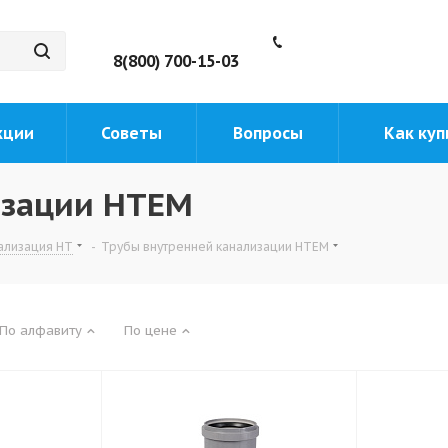
8(800) 700-15-03
кции
Советы
Вопросы
Как куп
изации HTEM
ализация HT
-
Трубы внутренней канализации HTEM
По алфавиту
По цене