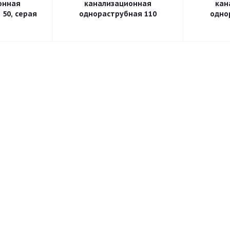
онная
канализационная
кан
50, серая
однораструбная 110
одно