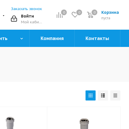
Заказать звонок
Корзина
0
0
0
0
Войти
пуста
Мой кабинет
ить
Компания
Контакты