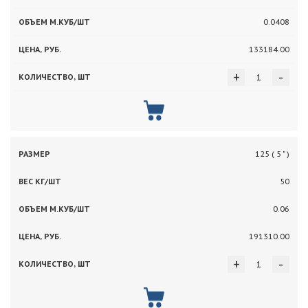
0.0408
133184.00
+
-
125 ( 5 " )
50
0.06
191310.00
+
-