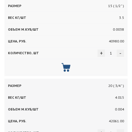
Вес
Объем
15 ( 1/2 " )
Цена,
Количество,
Размер
кг/
м.куб/
руб.
шт
3.5
шт
шт
0.0038
40980.00
+
-
20 ( 3/4 " )
4.015
0.004
42061.00