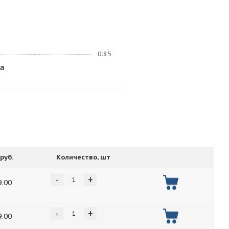
0.85
а
руб.
Количество, шт
-
+
9.00
-
+
9.00