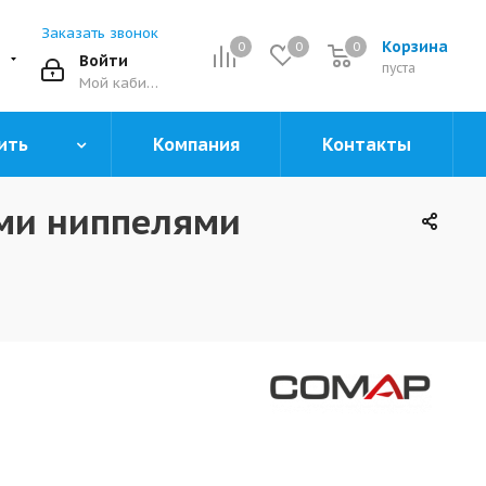
Заказать звонок
Корзина
0
0
0
0
Войти
пуста
Мой кабинет
ить
Компания
Контакты
ыми ниппелями