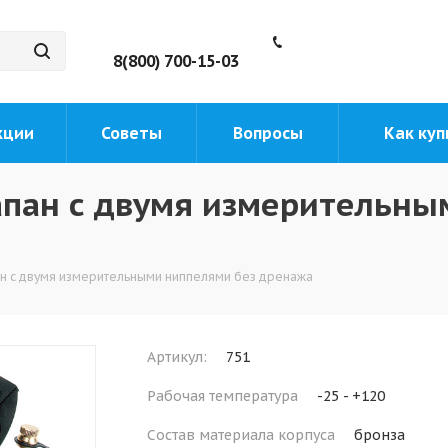
8(800) 700-15-03
кции
Советы
Вопросы
Как куп
апан с двумя измерительн
ан с двумя измерительными ниппелями без дренажа
Артикул:
751
Рабочая температура
-25 - +120
Состав материала корпуса
бронза