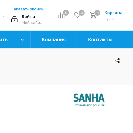
Заказать звонок
Корзина
0
0
0
0
Войти
пуста
Мой кабинет
ить
Компания
Контакты