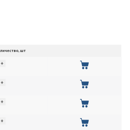
личество, шт
+
+
+
+