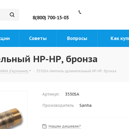
8(800) 700-15-03
кции
Советы
Вопросы
Как куп
льный НР-НР, бронза
ANHA (Германия)
-
3530SA Ниппель удлинительный НР-НР, бронза
Артикул:
3530SA
Производитель
Sanha
Нашли дешевле?