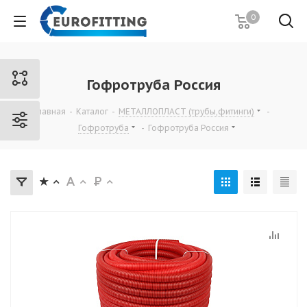
0
Гофротруба Россия
Главная
-
Каталог
-
МЕТАЛЛОПЛАСТ (трубы,фитинги)
-
Гофротруба
-
Гофротруба Россия