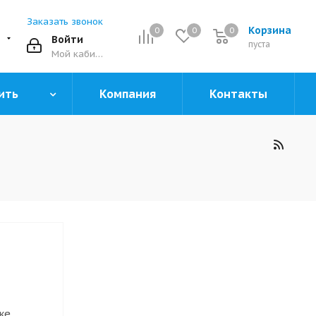
Заказать звонок
Корзина
0
0
0
0
Войти
пуста
Мой кабинет
ить
Компания
Контакты
же