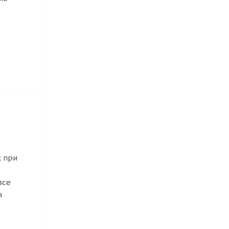
; при
все
я