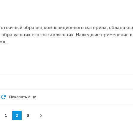
й отличный образец композиционного материла, обладаю
тв образующих его составляющих. Нашедшие применение в
л...
Показать еще
1
2
3