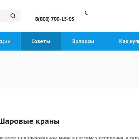
8(800) 700-15-03
кции
Советы
Вопросы
Как куп
Шаровые краны
Во всем цивилизованном мире в системах отопления, а так