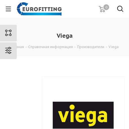
0
Viega
Главная
-
Справочная информация
-
Производители
-
Viega