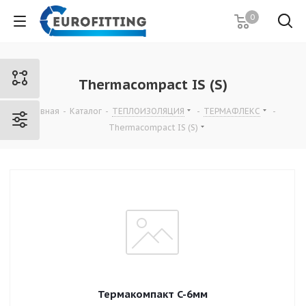
0
Thermacompact IS (S)
Главная
-
Каталог
-
ТЕПЛОИЗОЛЯЦИЯ
-
ТЕРМАФЛЕКС
-
Thermacompact IS (S)
Термакомпакт C-6мм