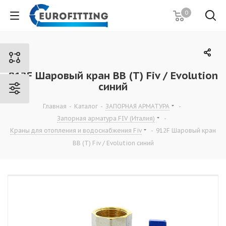
0
912F Шаровый кран ВВ (Т) Fiv / Evolution
синий
Главная
-
Каталог
-
ЗАПОРНАЯ АРМАТУРА
-
Запорная арматура FIV (Италия)
-
Краны для отопления и водоснабжения Fiv
-
912F Шаровый кран
ВВ (Т) Fiv / Evolution синий