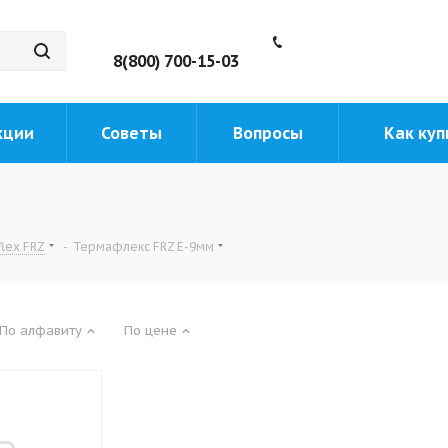
8(800) 700-15-03
кции
Советы
Вопросы
Как куп
lex FRZ
-
Термафлекс FRZ E-9мм
По алфавиту
По цене