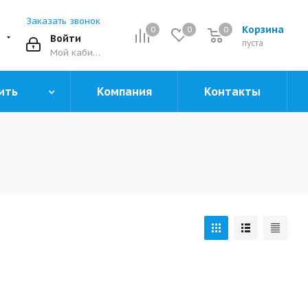
Заказать звонок
Корзина
0
0
0
0
Войти
пуста
Мой кабинет
ить
Компания
Контакты