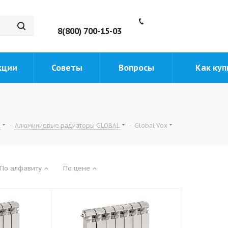
8(800) 700-15-03
кции
Советы
Вопросы
Как куп
L
-
Алюминиевые радиаторы GLOBAL
-
Global Vox
По алфавиту
По цене