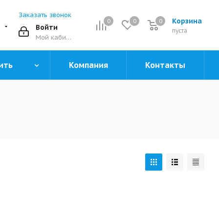
Заказать звонок
Корзина
0
0
0
0
Войти
пуста
Мой кабинет
ить
Компания
Контакты