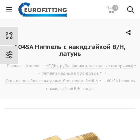
0
604SA Ниппель с накид.гайкой В/Н,
латунь
Главная
-
Каталог
-
МЕДЬ (трубы, фитинги, расходные материалы)
-
Фитинги медные и бронзовые
-
Фитинги резьбовые латунные, бронзовые SANHA
-
604SA Ниппель
с накид.гайкой В/Н, латунь