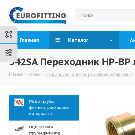
Главная
Каталог
А
542SA Переходник НР-ВР 
Главная
-
Каталог
-
МЕДЬ (трубы, фитинги, расходные материалы)
МЕДЬ (трубы,
фитинги, расходные
материалы)
ОЦИНКОВКА
(трубы,фитинги)