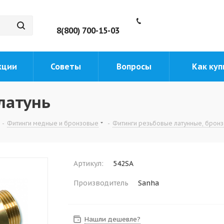
8(800) 700-15-03
кции
Советы
Вопросы
Как куп
латунь
-
Фитинги медные и бронзовые
-
Фитинги резьбовые латунные, брон
Артикул:
542SA
Производитель
Sanha
Нашли дешевле?