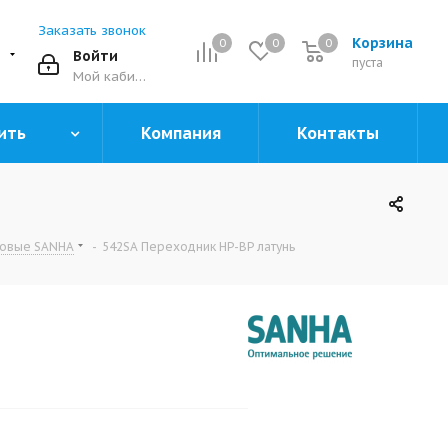
Заказать звонок
Корзина
0
0
0
0
Войти
пуста
Мой кабинет
ить
Компания
Контакты
зовые SANHA
-
542SA Переходник НР-ВР латунь