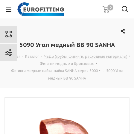
0
5090 Угол медный ВВ 90 SANHA
Главная
-
Каталог
-
МЕДЬ (трубы, фитинги, расходные материалы)
-
Фитинги медные и бронзовые
-
Фитинги медные пайка-пайка SANHA серия 5000
-
5090 Угол
медный ВВ 90 SANHA