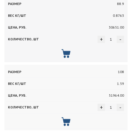
88.9
0.8763
30651.00
+
-
108
1.59
51964.00
+
-