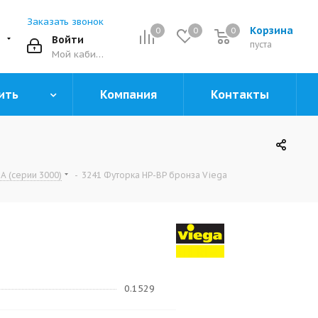
Заказать звонок
Корзина
0
0
0
0
Войти
пуста
Мой кабинет
ить
Компания
Контакты
 (серии 3000)
-
3241 Футорка НР-ВР бронза Viega
0.1529