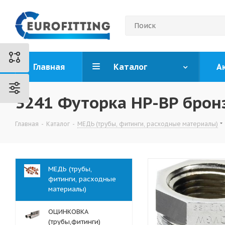
Главная
Каталог
А
3241 Футорка НР-ВР брон
Главная
-
Каталог
-
МЕДЬ (трубы, фитинги, расходные материалы)
МЕДЬ (трубы,
фитинги, расходные
материалы)
ОЦИНКОВКА
(трубы,фитинги)