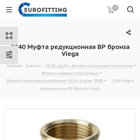
0
3240 Муфта редукционная ВР бронза
Viega
Главная
-
Каталог
-
МЕДЬ (трубы, фитинги, расходные материалы)
-
Фитинги медные и бронзовые
-
Фитинги бронзовые резьбовые VIEGA (серии 3000)
-
3240 Муфта
редукционная ВР бронза Viega