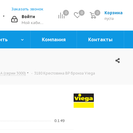
Заказать звонок
Корзина
0
0
0
0
Войти
пуста
Мой кабинет
ить
Компания
Контакты
 (серии 3000)
-
3180 Крестовина ВР бронза Viega
0.149