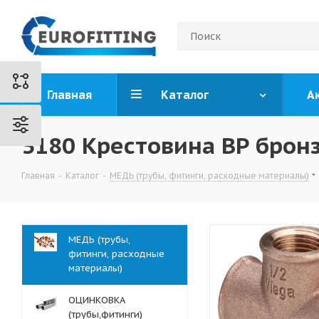
Главная
Каталог
А
3180 Крестовина ВР бронз
Главная
-
Каталог
-
МЕДЬ (трубы, фитинги, расходные материалы)
МЕДЬ (трубы,
фитинги, расходные
материалы)
ОЦИНКОВКА
(трубы,фитинги)