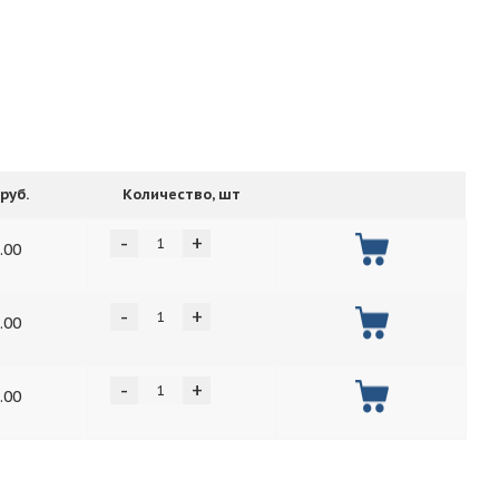
руб.
Количество, шт
-
+
.00
-
+
.00
-
+
.00