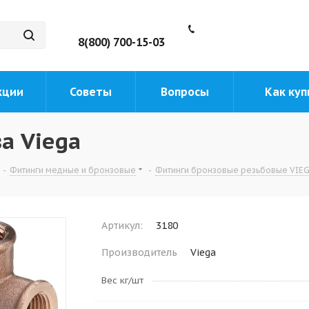
8(800) 700-15-03
кции
Советы
Вопросы
Как куп
а Viega
-
Фитинги медные и бронзовые
-
Фитинги бронзовые резьбовые VIEGA
Артикул:
3180
Производитель
Viega
Вес кг/шт