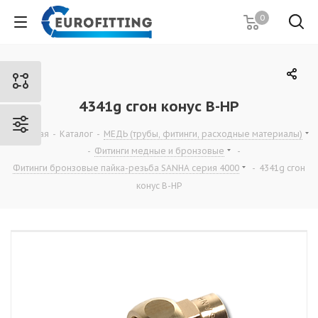
0
4341g сгон конус В-НР
Главная
-
Каталог
-
МЕДЬ (трубы, фитинги, расходные материалы)
-
Фитинги медные и бронзовые
-
Фитинги бронзовые пайка-резьба SANHA серия 4000
-
4341g сгон
конус В-НР